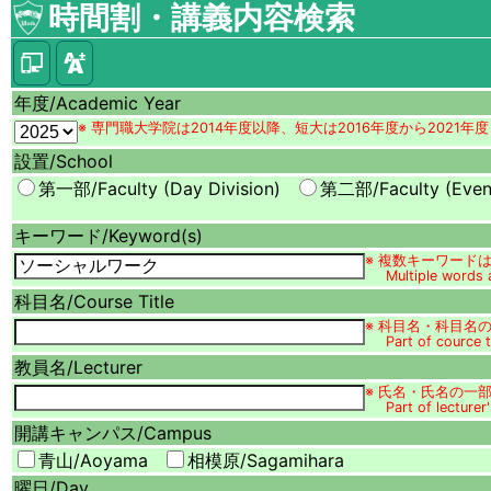
時間割・講義内容検索
年度/
Academic Year
※ 専門職大学院は2014年度以降、短大は2016年度から2021
設置/
School
第一部/Faculty (Day Division)
第二部/Faculty (Eveni
キーワード/
Keyword(s)
※ 複数キーワード
Multiple words 
科目名/
Course Title
※ 科目名・科目名の
Part of cource 
教員名/
Lecturer
※ 氏名・氏名の一
Part of lecture
開講キャンパス/
Campus
青山/
Aoyama
相模原/
Sagamihara
曜日/
Day