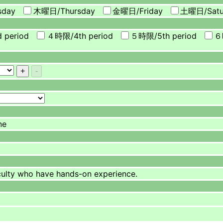
sday
木曜日/
Thursday
金曜日/
Friday
土曜日/
Sat
d period
４時限/
4th period
５時限/
5th period
６
ne
who have hands-on experience.