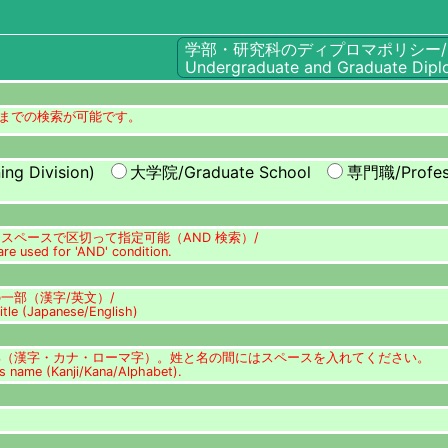
学部・研究科のディプロマポリシー/
Undergraduate and Graduate Dipl
年度までの検索が可能です。
ng Division)
大学院/Graduate School
専門職/Profess
はスペースで区切って指定可能（AND 検索）/
are used for 'AND' condition.
一部（漢字/英文）/
title (Japanese/English)
部（漢字・カナ・ローマ字）。姓と名の間にはスペースを入れてください。
r's name (Kanji/Kana/Alphabet).