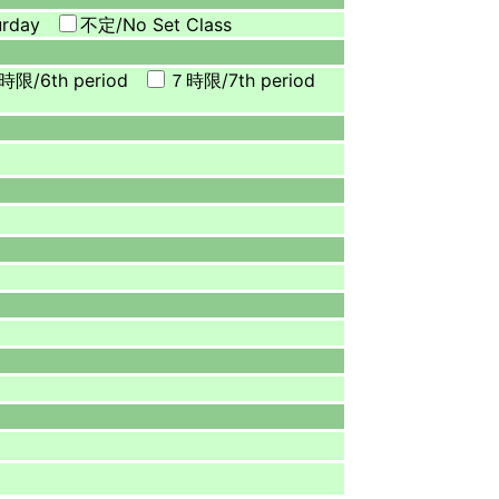
urday
不定/
No Set Class
時限/
6th period
７時限/
7th period