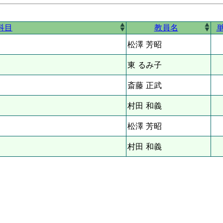
科目
教員名
松澤 芳昭
東 るみ子
斎藤 正武
村田 和義
）
松澤 芳昭
）
村田 和義