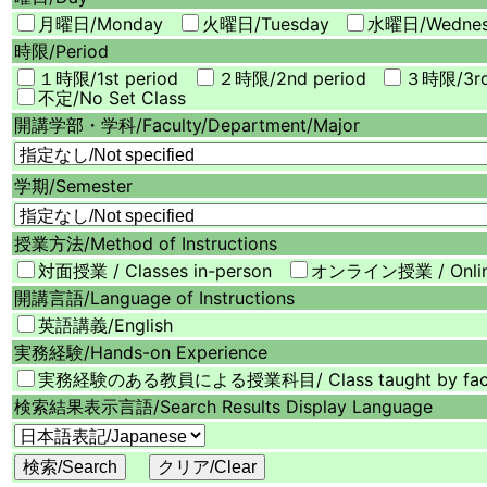
月曜日/
Monday
火曜日/
Tuesday
水曜日/
Wedne
時限/
Period
１時限/
1st period
２時限/
2nd period
３時限/
3r
不定/
No Set Class
開講学部・学科/
Faculty/Department/Major
学期/
Semester
授業方法/
Method of Instructions
対面授業 / Classes in-person
オンライン授業 / Onli
開講言語/
Language of Instructions
英語講義/English
実務経験/
Hands-on Experience
実務経験のある教員による授業科目/ Class taught by faculty 
検索結果表示言語/
Search Results Display Language