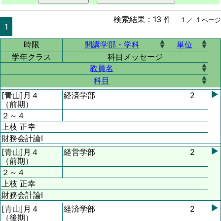
検索結果：
13
件
1 ／ 1 ページ
1
時限
開講学部・学科
単位
学年クラス
科目メッセージ
教員名
科目
▶
[青山]
月４
経済学部
2
（前期）
２～４
上枝 正幸
財務会計論Ⅰ
▶
[青山]
月４
経営学部
2
（前期）
２～４
上枝 正幸
財務会計論Ⅰ
▶
[青山]
月４
経済学部
2
（後期）