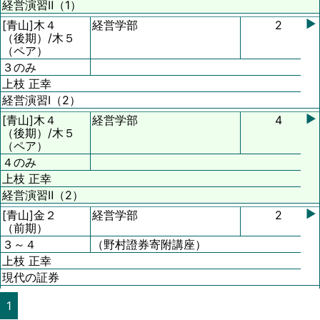
経営演習Ⅱ（1）
▶
[青山]
木４
経営学部
2
（後期）/
木５
（ペア）
３のみ
上枝 正幸
経営演習Ⅰ（2）
▶
[青山]
木４
経営学部
4
（後期）/
木５
（ペア）
４のみ
上枝 正幸
経営演習Ⅱ（2）
▶
[青山]
金２
経営学部
2
（前期）
３～４
（野村證券寄附講座）
上枝 正幸
現代の証券
1