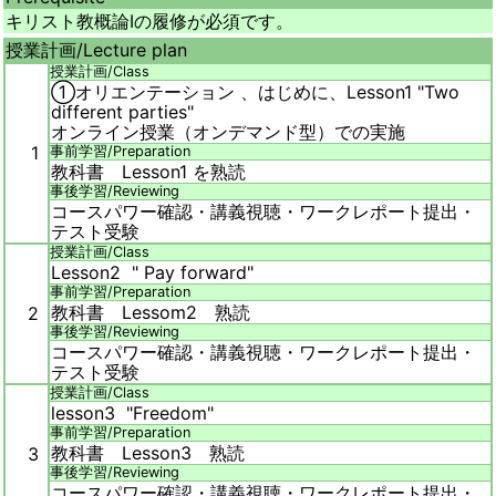
キリスト教概論Ⅰの履修が必須です。
授業計画/
Lecture plan
授業計画/
Class
①オリエンテーション 、はじめに、Lesson1 "Two
different parties"
オンライン授業（オンデマンド型）での実施
1
事前学習/
Preparation
教科書 Lesson1 を熟読
事後学習/
Reviewing
コースパワー確認・講義視聴・ワークレポート提出・
テスト受験
授業計画/
Class
Lesson2 " Pay forward"
事前学習/
Preparation
教科書 Lessom2 熟読
2
事後学習/
Reviewing
コースパワー確認・講義視聴・ワークレポート提出・
テスト受験
授業計画/
Class
lesson3 "Freedom"
事前学習/
Preparation
教科書 Lesson3 熟読
3
事後学習/
Reviewing
コースパワー確認・講義視聴・ワークレポート提出・