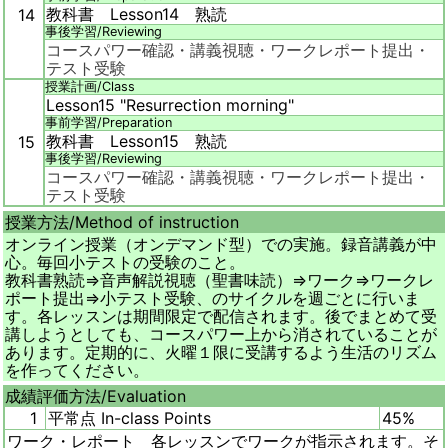
教科書 Lesson14 熟読
14
事後学習/
Reviewing
コースパワー確認・講義視聴・ワークレポート提出・
テスト受験
授業計画/
Class
Lesson15 "Resurrection morning"
事前学習/
Preparation
教科書 Lesson15 熟読
15
事後学習/
Reviewing
コースパワー確認・講義視聴・ワークレポート提出・
テスト受験
授業方法/
Method of instruction
オンライン授業（オンデマンド型）での実施。録音講義が中
心。毎回小テストの受験のこと。
教科書熟読⇒音声解説視聴（聖書味読）⇒ワーク⇒ワークレ
ポート提出⇒小テスト受験、のサイクルを週ごとに行いま
す。各レッスンは期間限定で配信されます。後でまとめて受
講しようとしても、コースパワー上から消されていることが
あります。定期的に、火曜１限に受講するよう生活のリズム
を作ってください。
成績評価方法/
Evaluation
1
平常点 In-class Points
45%
ワーク・レポート 各レッスンでワークが指示されます。そ