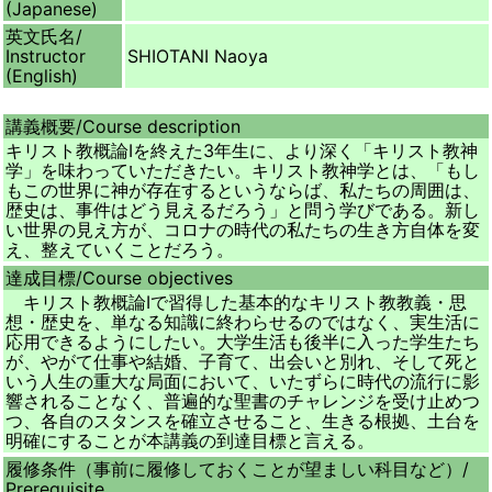
(Japanese)
英文氏名/
Instructor
SHIOTANI Naoya
(English)
講義概要/
Course description
キリスト教概論Ⅰを終えた3年生に、より深く「キリスト教神
学」を味わっていただきたい。キリスト教神学とは、「もし
もこの世界に神が存在するというならば、私たちの周囲は、
歴史は、事件はどう見えるだろう」と問う学びである。新し
い世界の見え方が、コロナの時代の私たちの生き方自体を変
え、整えていくことだろう。
達成目標/
Course objectives
キリスト教概論Ⅰで習得した基本的なキリスト教教義・思
想・歴史を、単なる知識に終わらせるのではなく、実生活に
応用できるようにしたい。大学生活も後半に入った学生たち
が、やがて仕事や結婚、子育て、出会いと別れ、そして死と
いう人生の重大な局面において、いたずらに時代の流行に影
響されることなく、普遍的な聖書のチャレンジを受け止めつ
つ、各自のスタンスを確立させること、生きる根拠、土台を
明確にすることが本講義の到達目標と言える。
履修条件（事前に履修しておくことが望ましい科目など）/
Prerequisite