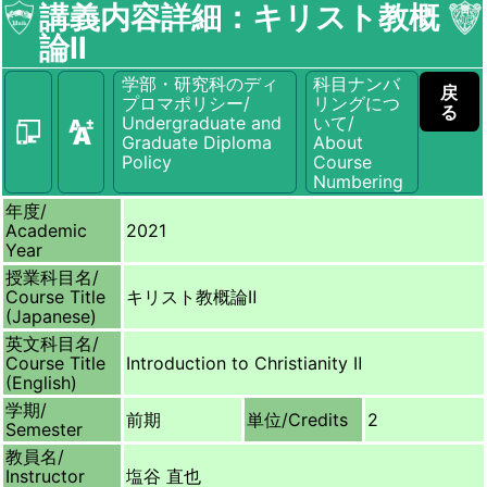
講義内容詳細：キリスト教概
論Ⅱ
学部・研究科のディ
科目ナンバ
戻
プロマポリシー/
リングにつ
る
Undergraduate and
いて/
Graduate Diploma
About
Policy
Course
Numbering
年度/
Academic
2021
Year
授業科目名/
Course Title
キリスト教概論Ⅱ
(Japanese)
英文科目名/
Course Title
Introduction to Christianity Ⅱ
(English)
学期/
前期
単位/
Credits
2
Semester
教員名/
Instructor
塩谷 直也