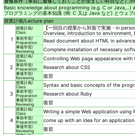
履修条件（事前に履修しておくことが望ましい科目など）/
P
Basic knowledge about programming (e.g. C or Java,...)
プログラミングの基本知識 (例: C 又は Java など) とウ
授業計画/
Lecture plan
【一回目の授業から対面で実施・in person starti
授業計画/
Class
Overview, introduction to environment
1
事前学習/
Read document about HTML in advance
Preparation
事後学習/
Complete installation of necessary soft
Reviewing
授業計画/
Controlling Web page appearance with 
Class
事前学習/
2
Research about CSS
Preparation
事後学習/
復習
Reviewing
授業計画/
Syntax and basic concepts of the pro
Class
事前学習/
3
Research about Ruby
Preparation
事後学習/
復習
Reviewing
授業計画/
Writing a simple Web application using
Class
事前学習/
4
come up with an idea for an application
Preparation
事後学習/
復習
Reviewing