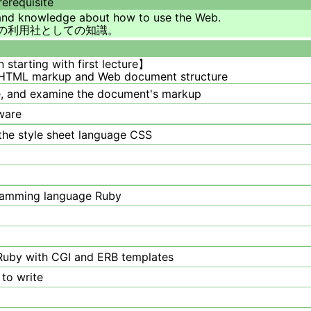
rerequisite
 and knowledge about how to use the Web.
ェブの利用社としての知識。
ng with first lecture】
, HTML markup and Web document structure
, and examine the document's markup
ware
the style sheet language CSS
gramming language Ruby
 Ruby with CGI and ERB templates
 to write