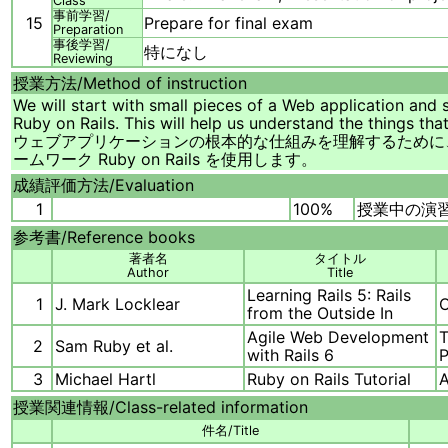
Class
事前学習/
15
Prepare for final exam
Preparation
事後学習/
特になし
Reviewing
授業方法/
Method of instruction
We will start with small pieces of a Web application and
Ruby on Rails. This will help us understand the things th
ウェブアプリケーションの根本的な仕組みを理解するために
ームワーク Ruby on Rails を使用します。
成績評価方法/
Evaluation
1
100%
授業中の演
参考書/
Reference books
著者名
タイトル
Author
Title
Learning Rails 5: Rails
1
J. Mark Locklear
O
from the Outside In
Agile Web Development
T
2
Sam Ruby et al.
with Rails 6
3
Michael Hartl
Ruby on Rails Tutorial
A
授業関連情報/
Class-related information
件名/Title