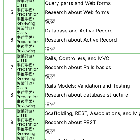
授業計画/
Query parts and Web forms
Class
事前学習/
5
Research about Web forms
Preparation
事後学習/
復習
Reviewing
授業計画/
Database and Active Record
Class
事前学習/
6
Research about Active Record
Preparation
事後学習/
復習
Reviewing
授業計画/
Rails, Controllers, and MVC
Class
事前学習/
7
Research about Rails basics
Preparation
事後学習/
復習
Reviewing
授業計画/
Rails Models: Validation and Testing
Class
事前学習/
8
Research about database structure
Preparation
事後学習/
復習
Reviewing
授業計画/
Scaffolding, REST, Associations, and Mi
Class
事前学習/
9
Research about REST
Preparation
事後学習/
復習
Reviewing
授業計画/