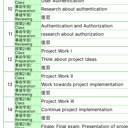
User Authentication
Class
事前学習/
10
Research about authentication
Preparation
事後学習/
復習
Reviewing
授業計画/
Authentication and Authorization
Class
事前学習/
11
research about authorization
Preparation
事後学習/
復習
Reviewing
授業計画/
Project Work I
Class
事前学習/
12
Think about project ideas
Preparation
事後学習/
復習
Reviewing
授業計画/
Project Work II
Class
事前学習/
13
Work towards project implementation
Preparation
事後学習/
復習
Reviewing
授業計画/
Project Work III
Class
事前学習/
14
Continue project implementation
Preparation
事後学習/
復習
Reviewing
授業計画/
Finale: Final exam, Presentation of proje