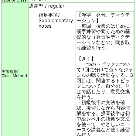
Type of Class
通常型 / regular
補足事項/
【漢字、発音、ディクテ
Supplementary
ーション】
notes
・毎回、授業のはじめに
漢字練習や聞くための基
礎的な（発音やディクテ
ーションなどの）聞き取
り練習を行う。
【きく】
・一つのトピックについ
て3回に分けて色々なジャ
実施形態/
ンルの聴く活動をする。3
Class Method
回目は、関連するトピッ
クについて、自分のこと
ばで話したり、意見交換
を行う。
・初級後半の文法を確
認、復習しながら内容理
解をする。授業後半は初
中級レベルの語彙や文法
を使って、やさしいニュ
ースや講義など聴く練習
を行う。