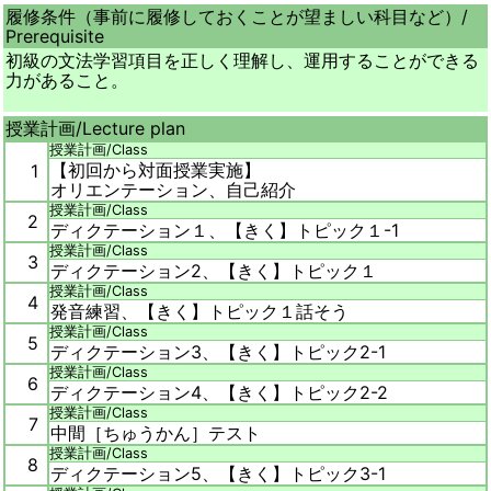
履修条件（事前に履修しておくことが望ましい科目など）/
Prerequisite
初級の文法学習項目を正しく理解し、運用することができる
力があること。
授業計画/
Lecture plan
授業計画/
Class
【初回から対面授業実施】
1
オリエンテーション、自己紹介
授業計画/
Class
2
ディクテーション１、【きく】トピック１-1
授業計画/
Class
3
ディクテーション2、【きく】トピック１
授業計画/
Class
4
発音練習、【きく】トピック１話そう
授業計画/
Class
5
ディクテーション3、【きく】トピック2-1
授業計画/
Class
6
ディクテーション4、【きく】トピック2-2
授業計画/
Class
7
中間［ちゅうかん］テスト
授業計画/
Class
8
ディクテーション5、【きく】トピック3-1