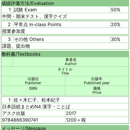
成績評価方法/
Evaluation
1
試験 Exam
50%
中間・期末テスト、漢字クイズ
2
平常点 In-class Points
20%
授業参加度
3
その他 Others
30%
課題、提出物
教科書/
Textbooks
著者名
Author
タイトル
Title
出版社
出版年
Publisher
Published year
ISBN
価格
Price
1
佐々木仁子、松本紀子
日本語総まとめN4 漢字・ことば
アスク出版
2017
9784866390741
1200＋税
メッセージ/
Message