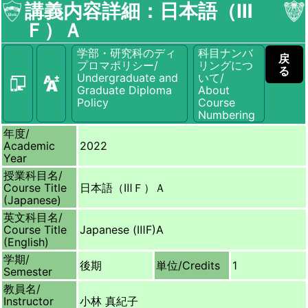
講義内容詳細：日本語（Ⅲ
Ｆ）Ａ
学部・研究科のディ
科目ナンバ
戻
プロマポリシー/
リングにつ
る
Undergraduate and
いて/
Graduate Diploma
About
Policy
Course
Numbering
年度/
Academic
2022
Year
授業科目名/
Course Title
日本語（ⅢＦ）Ａ
(Japanese)
英文科目名/
Course Title
Japanese (ⅢF)A
(English)
学期/
後期
単位/
Credits
1
Semester
教員名/
Instructor
小林 真紀子