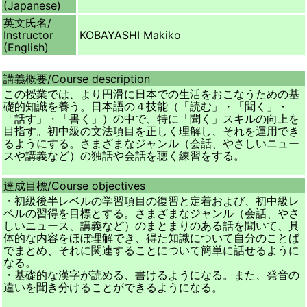
(Japanese)
英文氏名/
Instructor
KOBAYASHI Makiko
(English)
講義概要/
Course description
この授業では、より円滑に日本での生活をおこなうための基
礎的知識を養う。日本語の４技能（「読む」・「聞く」・
「話す」・「書く」）の中で、特に「聞く」スキルの向上を
目指す。初中級の文法項目を正しく理解し、それを運用でき
るようにする。さまざまなジャンル（会話、やさしいニュー
スや講義など）の独話や会話を聴く練習をする。
達成目標/
Course objectives
・初級後半レベルの学習項目の復習と定着および、初中級レ
ベルの習得を目標とする。さまざまなジャンル（会話、やさ
しいニュース、講義など）のまとまりのある話を聞いて、具
体的な内容をほぼ理解でき、得た知識について自分のことば
でまとめ、それに関連することについて簡単に話せるように
なる。
・基礎的な漢字が読める、書けるようになる。また、発音の
違いを聞き分けることができるようになる。