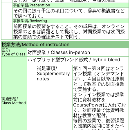
事前学習/
Preparation
その回に扱う予定の項目について、辞典や概説書など
で調べておく。
事後学習/
Reviewing
前回授業の復習をすること。その成果は、オンライン
授業のときは課題として提出し、対面授業では次回授
業の冒頭での確認テストで問う。
授業方法/
Method of instruction
区分/
対面授業 / Classes in-person
Type of Class
ハイブリッド型ブレンド形式 / hybrid blend
補足事項/
第１回～第３回はオンラ
Supplementary
イン授業（オンデマンド
notes
型）、４回目以降は原則
として教室での対面授業
で実施する。
オンライン授業では授業
実施形態/
前に資料教材を
Class Method
CoursePowerに入れてお
く。対面授業では資料教
材は教室で配付。
毎回の授業で、復習課題
と授業内設問に答えたペ