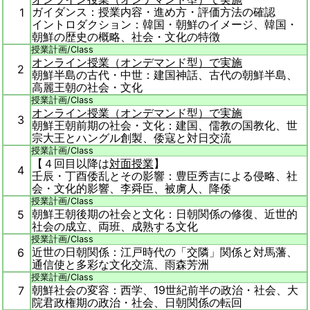
ガイダンス：授業内容・進め方・評価方法の確認
1
イントロダクション：韓国・朝鮮のイメージ、韓国・
朝鮮の歴史の概略、社会・文化の特徴
授業計画/
Class
オンライン授業（オンデマンド型）で実施
2
朝鮮半島の古代・中世：建国神話、古代の朝鮮半島、
高麗王朝の社会・文化
授業計画/
Class
オンライン授業（オンデマンド型）で実施
3
朝鮮王朝前期の社会・文化：建国、儒教の国教化、世
宗大王とハングル創製、倭寇と対日交流
授業計画/
Class
【４回目以降は
対面授業
】
4
壬辰・丁酉倭乱とその影響：豊臣秀吉による侵略、社
会・文化的影響、李舜臣、被虜人、降倭
授業計画/
Class
朝鮮王朝後期の社会と文化：日朝関係の修復、近世的
5
社会の成立、両班、成熟する文化
授業計画/
Class
近世の日朝関係：江戸時代の「交隣」関係と対馬藩、
6
通信使と多彩な文化交流、雨森芳洲
授業計画/
Class
朝鮮社会の変容：西学、19世紀前半の政治・社会、大
7
院君政権期の政治・社会、日朝関係の転回