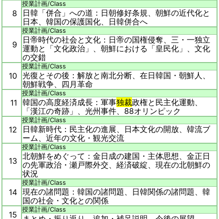
授業計画/
Class
日韓「併合」への道：日朝修好条規、朝鮮の近代化と
8
日本、韓国の保護国化、日韓併合へ
授業計画/
Class
日帝時代の社会と文化：日帝の国権侵奪、三・一独立
9
運動と「文化政治」、朝鮮における「皇民化」、文化
の交錯
授業計画/
Class
光復とその後：解放と南北分断、在日韓国・朝鮮人、
10
朝鮮戦争、四月革命
授業計画/
Class
韓国の高度経済成長：軍事
独裁
政権と民主化運動、
11
「漢江の奇跡」、光州事件、88オリンピック
授業計画/
Class
日韓新時代：民主化の進展、日本文化の開放、韓流ブ
12
ーム、近年の文化・観光交流
授業計画/
Class
北朝鮮をめぐって：金日成の建国・主体思想、金正日
13
の先軍政治・瀬戸際外交、経済破綻、現在の北朝鮮の
状況
授業計画/
Class
現在の諸問題：韓国の諸問題、日韓関係の諸問題、韓
14
国の社会・文化との関係
授業計画/
Class
15
まとめ・振り返り、追加・補足説明、今後の展望