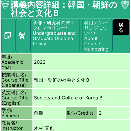
講義内容詳細：韓国・朝鮮の
社会と文化Ｂ
学部・研究科のディ
科目ナンバ
戻
プロマポリシー/
リングにつ
る
Undergraduate and
いて/
Graduate Diploma
About
Policy
Course
Numbering
年度/
Academic
2022
Year
授業科目名/
Course Title
韓国・朝鮮の社会と文化Ｂ
(Japanese)
英文科目名/
Course Title
Society and Culture of Korea B
(English)
学期/
前期
単位/
Credits
2
Semester
教員名/
Instructor
木村 直也