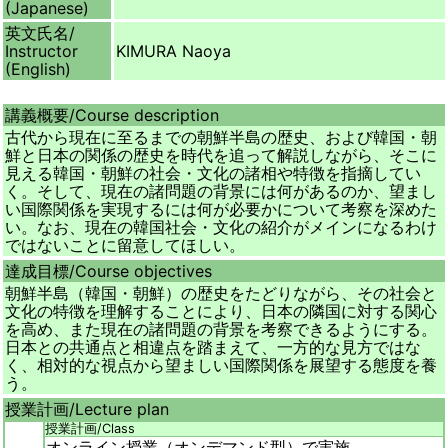
(Japanese)
英文氏名/
Instructor
KIMURA Naoya
(English)
講義概要/
Course description
古代から現在に至るまでの朝鮮半島の歴史、および韓国・朝
鮮と日本の関係の歴史を時代を追って解説しながら、そこに
見える韓国・朝鮮の社会・文化の諸相や特徴を指摘してい
く。そして、現在の諸問題の背景には何があるのか、望まし
い国際関係を実現するには何が必要かについて考察を深めた
い。なお、現在の韓国社会・文化の紹介がメインになるわけ
ではないことに留意してほしい。
達成目標/
Course objectives
朝鮮半島（韓国・朝鮮）の歴史をたどりながら、その社会と
文化の特徴を理解することにより、日本の隣国に対する関心
を高め、また現在の諸問題の背景を考察できるようにする。
日本との共通点と相違点を踏まえて、一方的な見方ではな
く、相対的な視点から望ましい国際関係を展望する態度を養
う。
授業計画/
Lecture plan
授業計画/
Class
オンライン授業（オンデマンド型）で実施