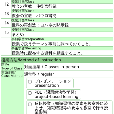
授業計画/
Class
12
教会の宣教：使徒言行録
授業計画/
Class
13
教会の宣教：パウロ書簡
授業計画/
Class
14
世界の再創造：ヨハネの黙示録
授業計画/
Class
15
まとめ
事前学習/
Preparation
授業で扱うテーマを事前に調べておくこと。
事後学習/
Reviewing
授業時に配布する資料を精読すること。
授業方法/
Method of instruction
区分/
対面授業 / Classes in-person
Type of Class
実施形態/
通常型 / regular
Class Method
プレゼンテーション
presentation
PBL（課題解決型学習）
project-based learning
反転授業（知識習得の要素を教室外に済
ませ、知識確認等の要素を教室で行う授
業形態）