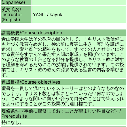
(Japanese)
英文氏名/
Instructor
YAGI Takayuki
(English)
講義概要/
Course description
青山学院大学はその教育の目的として、「キリスト教信仰に
もとづく教育をめざし、神の前に真実に生き、真理を謙虚に
追求し、愛と奉仕の精神をもって、すべての人と社会とに対
する責任をすすんで果たす人間の形成」を掲げています。こ
のような教育の土台となる部分を提供し、キリスト教に対す
る理解を深めるためにこの授業は提供されています。この授
業では、キリスト教の教えの源泉である聖書の内容を学びま
す。
達成目標/
Course objectives
聖書を一貫して流れているストーリーはどのようなものなの
でしょう。キリスト教とは私にとっていったい何なのでしょ
う。このような問いに向かい合って自分のことばで答えられ
るようにすることがこの授業の到達目標です。
履修条件（事前に履修しておくことが望ましい科目など）/
Prerequisite
特になし。