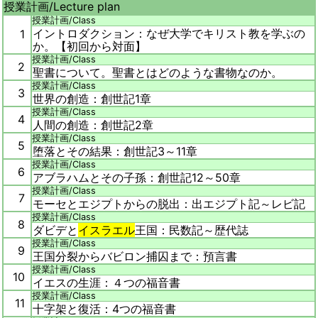
授業計画/
Lecture plan
授業計画/
Class
イントロダクション：なぜ大学でキリスト教を学ぶの
1
か。【初回から対面】
授業計画/
Class
2
聖書について。聖書とはどのような書物なのか。
授業計画/
Class
3
世界の創造：創世記1章
授業計画/
Class
4
人間の創造：創世記2章
授業計画/
Class
5
堕落とその結果：創世記3～11章
授業計画/
Class
6
アブラハムとその子孫：創世記12～50章
授業計画/
Class
7
モーセとエジプトからの脱出：出エジプト記～レビ記
授業計画/
Class
8
ダビデと
イスラエル
王国：民数記～歴代誌
授業計画/
Class
9
王国分裂からバビロン捕囚まで：預言書
授業計画/
Class
10
イエスの生涯：４つの福音書
授業計画/
Class
11
十字架と復活：4つの福音書