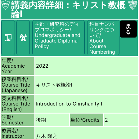
講義内容詳細：キリスト教概
論Ⅰ
学部・研究科のディ
科目ナンバ
戻
プロマポリシー/
リングにつ
る
Undergraduate and
いて/
Graduate Diploma
About
Policy
Course
Numbering
年度/
Academic
2022
Year
授業科目名/
Course Title
キリスト教概論Ⅰ
(Japanese)
英文科目名/
Course Title
Introduction to Christianity Ⅰ
(English)
学期/
後期
単位/
Credits
2
Semester
教員名/
Instructor
八木 隆之