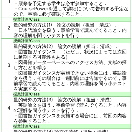
1
・履修を予定する学生は必ず参加すること．
・CoursePowerを通して詳細について告知する予定な
ので、事前に必ず確認すること．
授業計画/
Class
量的研究の方法(1) 論文の読解（担当：清成）．
2
・日本語論文を扱う．事前学習で読んでくること．内
容の理解を問う小テストを行う．
授業計画/
Class
量的研究の方法(2) 論文の読解（担当：清成）．
・図書館ガイダンス．（ただし、状況によっては次回
に延期する可能性もある）
・図書館データーベースへのアクセス方法、文献の探
3
し方などを学ぶ．
・図書館ガイダンスが実施できない場合には，英語論
文を扱う．その場合は一週間前には告知するので，事
前学習で読んでくること．内容の理解を問う小テスト
を実施する．
授業計画/
Class
量的研究の方法(3) 論文の読解（担当：清成）．
・英語論文を扱う．事前学習で読んでくること．内容
4
の理解を問う小テストを行う．
・図書館ガイダンスを実施する場合には，前回の内容
を参照すること．
授業計画/
Class
量的研究の方法(4) 論文の読解（担当：清成）．