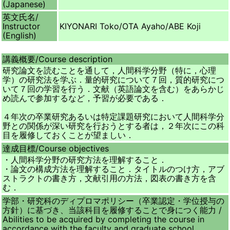
(Japanese)
英文氏名/
Instructor
KIYONARI Toko/OTA Ayaho/ABE Koji
(English)
講義概要/
Course description
研究論文を読むことを通して，人間科学分野（特に，心理
学）の研究法を学ぶ．量的研究について７回，質的研究につ
いて７回の学習を行う．文献（英語論文を含む）をあらかじ
め読んで参加するなど，予習が必要である．
４年次の卒業研究あるいは特定課題研究において人間科学分
野との関係が深い研究を行おうとする者は，２年次にこの科
目を履修しておくことが望ましい．
達成目標/
Course objectives
・人間科学分野の研究方法を理解すること．
・論文の構成方法を理解すること．タイトルのつけ方，アブ
ストラクトの書き方，文献引用の方法，図表の書き方を含
む．
学部・研究科のディプロマポリシー（卒業認定・学位授与の
方針）に基づき、当該科目を履修することで身につく能力 /
Abilities to be acquired by completing the course in
accordance with the faculty and graduate school