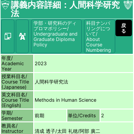
講義内容詳細：人間科学研究
法
学部・研究科のディ
科目ナンバ
戻
プロマポリシー/
リングにつ
る
Undergraduate and
いて/
Graduate Diploma
About
Policy
Course
Numbering
年度/
Academic
2023
Year
授業科目名/
Course Title
人間科学研究法
(Japanese)
英文科目名/
Course Title
Methods in Human Science
(English)
学期/
前期
単位/
Credits
2
Semester
教員名/
Instructor
清成 透子/太田 礼穂/阿部 廣二