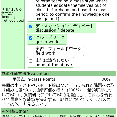
reverse teaching(a class style where
students educate themselves out of
class beforehand, and use the class
活用される授
業方法/
period to confirm the knowledge one
Teaching
has gained.)
methods used
ディスカッション、ディベート
discussion / debate
グループワーク
group work
実習、フィールドワーク
field work
上記に該当しない
none of the above
成績評価方法/
Evaluation
1
平常点 In-class Points
100%
毎回の小テストやレポート提出など，与えられた課題への取
り組みに基づいて成績評価を行う（100%）．量的研究につ
いて50点，質的研究について50点を配点し，これらを合わ
せて最終的な成績を決定する．評価について，シラバスの
「その他」も見ること．
その他/
Others