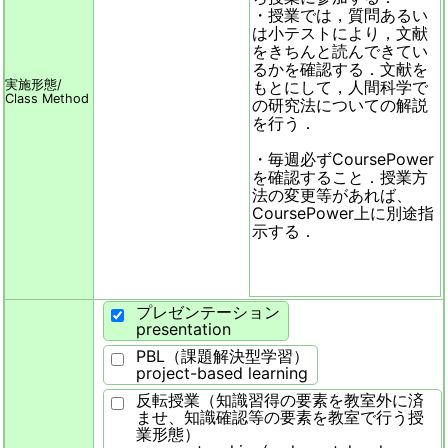
・授業では，質問あるい
は小テストにより，文献
をきちんと読んできてい
るかを確認する．文献を
実施形態/
もとにして，人間科学で
Class Method
の研究法についての解説
を行う．
・毎週必ずCoursePower
を確認すること．授業方
法の変更等があれば、
CoursePower上に別途指
示する．
プレゼンテーション
presentation
PBL（課題解決型学習）
project-based learning
反転授業（知識習得の要素を教室外に済
ませ、知識確認等の要素を教室で行う授
業形態）