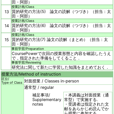
田・阿部）
授業計画/
Class
質的研究の方法(5) 論文の読解（つづき）（担当：太
13
田・阿部）
授業計画/
Class
質的研究の方法(6) 論文の読解（つづき）（担当：太
14
田・阿部）
授業計画/
Class
質的研究の方法(7) 論文の読解（まとめ）（担当：太
15
田・阿部）
事前学習/
Preparation
CoursePowerで次回の授業形態と内容を確認したうえ
で，指定された準備をしてくること．
事後学習/
Reviewing
研究法に関して新たに学習した知識をまとめておく．
授業方法/
Method of instruction
区分/
対面授業 / Classes in-person
Type of Class
通常型 / regular
補足事項/
・本講義は対面授業（通
Supplementary
常型）で実施する.
notes
・受講者は指定された文
献をあらかじめ読んでか
ら授業に参加する．