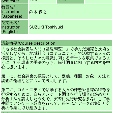
Semester
教員名/
Instructor
鈴木 俊之
(Japanese)
英文氏名/
Instructor
SUZUKI Toshiyuki
(English)
講義概要/
Course description
「地域社会調査法入門（基礎調査）」で学んだ知識と技術を
活かしながら、地域社会（コミュニティ）で活動する人々の
様態と、そうした人々の意識に関するデータを収集できるよ
うに、社会調査の手法のうち、統計調査に相当する内容を中
心に扱います。
第一に、社会調査の概要として、定義、種類、対象、方法と
調査の倫理などについて説明します。
第二に、コミュニティで活動する人々の様態や意識の特徴を
把握するために、自らアンケート調査を行う場合の進め方と
分析手法を説明したうえで、実際に先行研究を参考にして学
生間でアンケート調査を行って、得られたデータの集計と分
析の作業に取り組みます。