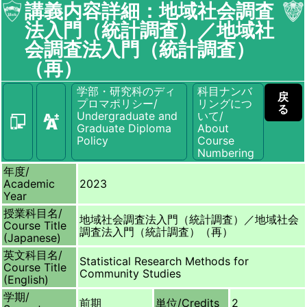
講義内容詳細：地域社会調査
法入門（統計調査）／地域社
会調査法入門（統計調査）
（再）
学部・研究科のディ
科目ナンバ
戻
プロマポリシー/
リングにつ
る
Undergraduate and
いて/
Graduate Diploma
About
Policy
Course
Numbering
年度/
Academic
2023
Year
授業科目名/
地域社会調査法入門（統計調査）／地域社会
Course Title
調査法入門（統計調査）（再）
(Japanese)
英文科目名/
Statistical Research Methods for
Course Title
Community Studies
(English)
学期/
前期
単位/
Credits
2