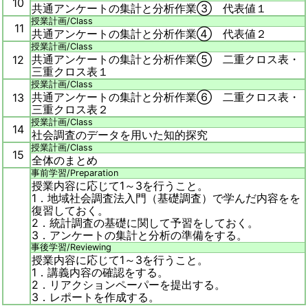
10
共通アンケートの集計と分析作業③ 代表値１
授業計画/
Class
11
共通アンケートの集計と分析作業④ 代表値２
授業計画/
Class
共通アンケートの集計と分析作業⑤ 二重クロス表・
12
三重クロス表１
授業計画/
Class
共通アンケートの集計と分析作業⑥
二重クロス表・
13
三重クロス表２
授業計画/
Class
14
社会調査のデータを用いた知的探究
授業計画/
Class
15
全体のまとめ
事前学習/
Preparation
授業内容に応じて1～3を行うこと。
1．地域社会調査法入門（基礎調査）で学んだ内容をを
復習しておく。
2．統計調査の基礎に関して予習をしておく。
3．アンケートの集計と分析の準備をする。
事後学習/
Reviewing
授業内容に応じて1～3を行うこと。
1．講義内容の確認をする。
2．リアクションペーパーを提出する。
3．レポートを作成する。