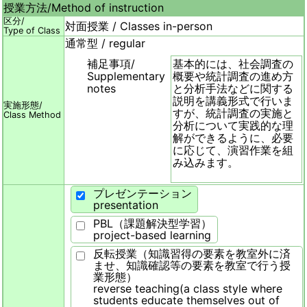
授業方法/
Method of instruction
区分/
対面授業 / Classes in-person
Type of Class
通常型 / regular
補足事項/
基本的には、社会調査の
Supplementary
概要や統計調査の進め方
notes
と分析手法などに関する
説明を講義形式で行いま
実施形態/
すが、統計調査の実施と
Class Method
分析について実践的な理
解ができるように、必要
に応じて、演習作業を組
み込みます。
プレゼンテーション
presentation
PBL（課題解決型学習）
project-based learning
反転授業（知識習得の要素を教室外に済
ませ、知識確認等の要素を教室で行う授
業形態）
reverse teaching(a class style where
students educate themselves out of