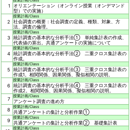
授業計画/
Class
オリエンテーション（オンライン授業（オンデマンド
1
型）での実施）
授業計画/
Class
社会調査の概要：社会調査の定義、種類、対象、方
2
法、調査の倫理。
授業計画/
Class
統計調査の基本的な分析手法① 単純集計表の作成、
3
代表値の算出。
共通アンケートの実施について
授業計画/
Class
統計調査の基本的な分析手法② 二重クロス集計表の
4
作成。
授業計画/
Class
統計調査の基本的な分析手法③ 三重クロス集計表の
5
作成1。相関関係、因果関係、擬似相関の説明。
授業計画/
Class
統計調査の基本的な分析手法④ 三重クロス集計表の
6
作成2。相関関係、因果関係、擬似相関の説明。
授業計画/
Class
7
アンケート調査の進め方
授業計画/
Class
8
共通アンケートの集計と分析作業①
授業計画/
Class
9
共通アンケートの集計と分析作業② 基礎集計表
授業計画/
Class