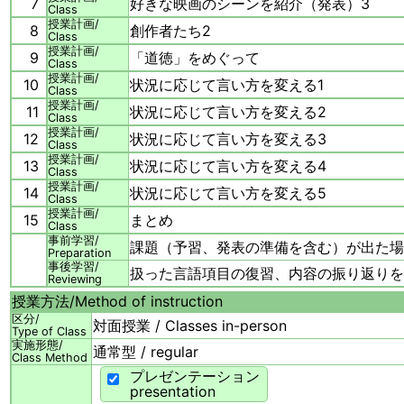
7
好きな映画のシーンを紹介（発表）3
Class
授業計画/
8
創作者たち2
Class
授業計画/
9
「道徳」をめぐって
Class
授業計画/
10
状況に応じて言い方を変える1
Class
授業計画/
11
状況に応じて言い方を変える2
Class
授業計画/
12
状況に応じて言い方を変える3
Class
授業計画/
13
状況に応じて言い方を変える4
Class
授業計画/
14
状況に応じて言い方を変える5
Class
授業計画/
15
まとめ
Class
事前学習/
課題（予習、発表の準備を含む）が出た場
Preparation
事後学習/
扱った言語項目の復習、内容の振り返りを
Reviewing
授業方法/
Method of instruction
区分/
対面授業 / Classes in-person
Type of Class
実施形態/
通常型 / regular
Class Method
プレゼンテーション
presentation