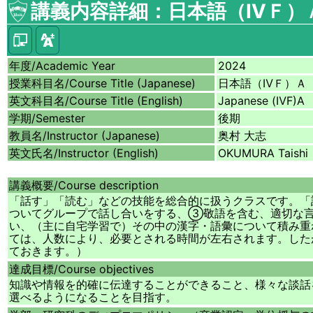
講義内容詳細：日本語（ⅣＦ）
年度/
Academic Year
2024
授業科目名/
Course Title (Japanese)
日本語（ⅣＦ）Ａ
英文科目名/
Course Title (English)
Japanese (ⅣF)A
学期/
Semester
後期
教員名/
Instructor (Japanese)
奥村 大志
英文氏名/
Instructor (English)
OKUMURA Taishi
講義概要/
Course description
「話す」「読む」などの技能を総合的に扱うクラスです。
ついてグループで話し合いをする、③敬語を含む、適切な言
い、（主に自宅学習で）その中の漢字・語彙について積み重
ては、人数により、必要とされる時間が左右されます。した
ておきます。）
達成目標/
Course objectives
知識や情報を的確に伝達することができること、様々な談話
選べるようになることを目指す。