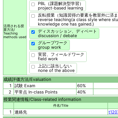
PBL（課題解決型学習）
project-based learning
反転授業（知識習得の要素を教室外に済ま
reverse teaching(a class style where st
knowledge one has gained.)
活用される授
業方法/
ディスカッション、ディベート
Teaching
discussion / debate
methods used
グループワーク
group work
実習、フィールドワーク
field work
上記に該当しない
none of the above
成績評価方法/
Evaluation
1
試験 Exam
60%
2
平常点 In-class Points
40%
授業関連情報/
Class-related information
件名/Title
1
連絡先
t120