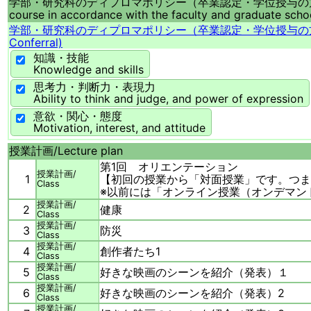
学部・研究科のディプロマポリシー（卒業認定・学位授与の
course in accordance with the faculty and graduate schoo
学部・研究科のディプロマポリシー（卒業認定・学位授与の
Conferral)
知識・技能
Knowledge and skills
思考力・判断力・表現力
Ability to think and judge, and power of expression
意欲・関心・態度
Motivation, interest, and attitude
授業計画/
Lecture plan
第1回 オリエンテーション
授業計画/
1
【初回の授業から「対面授業」です。つま
Class
※以前には「オンライン授業（オンデマンド
授業計画/
2
健康
Class
授業計画/
3
防災
Class
授業計画/
4
創作者たち1
Class
授業計画/
5
好きな映画のシーンを紹介（発表）１
Class
授業計画/
6
好きな映画のシーンを紹介（発表）2
Class
授業計画/