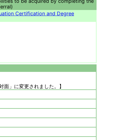
ilities to be acquired by completing the
erral)
ation Certification and Degree
「対面」に変更されました。】