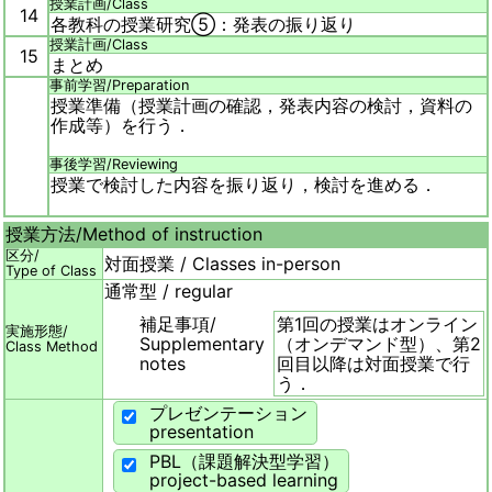
授業計画/
Class
14
各教科の授業研究⑤：発表の振り返り
授業計画/
Class
15
まとめ
事前学習/
Preparation
授業準備（授業計画の確認，発表内容の検討，資料の
作成等）を行う．
事後学習/
Reviewing
授業で検討した内容を振り返り，検討を進める．
授業方法/
Method of instruction
区分/
対面授業 / Classes in-person
Type of Class
通常型 / regular
補足事項/
第1回の授業はオンライン
実施形態/
Supplementary
（オンデマンド型）、第2
Class Method
notes
回目以降は対面授業で行
う．
プレゼンテーション
presentation
PBL（課題解決型学習）
project-based learning