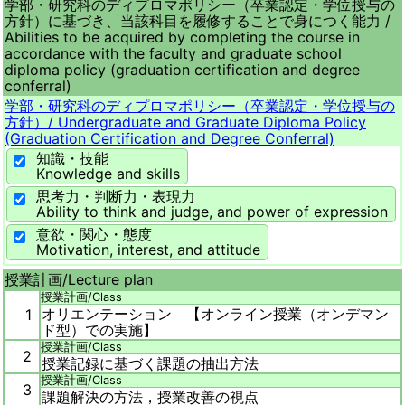
学部・研究科のディプロマポリシー（卒業認定・学位授与の
方針）に基づき、当該科目を履修することで身につく能力 /
Abilities to be acquired by completing the course in
accordance with the faculty and graduate school
diploma policy (graduation certification and degree
conferral)
学部・研究科のディプロマポリシー（卒業認定・学位授与の
方針）/
Undergraduate and Graduate Diploma Policy
(Graduation Certification and Degree Conferral)
知識・技能
Knowledge and skills
思考力・判断力・表現力
Ability to think and judge, and power of expression
意欲・関心・態度
Motivation, interest, and attitude
授業計画/
Lecture plan
授業計画/
Class
オリエンテーション 【オンライン授業（オンデマン
1
ド型）での実施】
授業計画/
Class
2
授業記録に基づく課題の抽出方法
授業計画/
Class
3
課題解決の方法，授業改善の視点