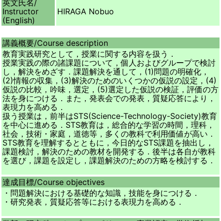
英文氏名/
Instructor
HIRAGA Nobuo
(English)
講義概要/
Course description
教育実践研究として，授業に関する内容を扱う．
授業実践の際の諸課題について，個人およびグループで検討
し，解決をめざす．課題解決を通して，(1)問題の明確化，
(2)情報の収集，(3)解決のためのいくつかの仮説の設定，(4)
仮説の比較，吟味，選定，(5)選定した仮説の検証，評価の方
法を身につける．また，発表会での発表，質疑応答により，
表現力を高める．
扱う授業は，前半はSTS(Science-Technology-Society)教育
を中心に進める．STS教育は，総合的な学習の時間，理科，
社会，技術・家庭，道徳等，多くの教科で利用価値が高い．
STS教育を理解するとともに，今日的なSTS課題を抽出し，
課題検討，解決のための教材を開発する．後半は各自が教科
を選び，課題を設定し，課題解決のための方略を検討する．
達成目標/
Course objectives
・問題解決における基礎的な知識，技能を身につける．
・研究発表，質疑応答等における表現力を高める．