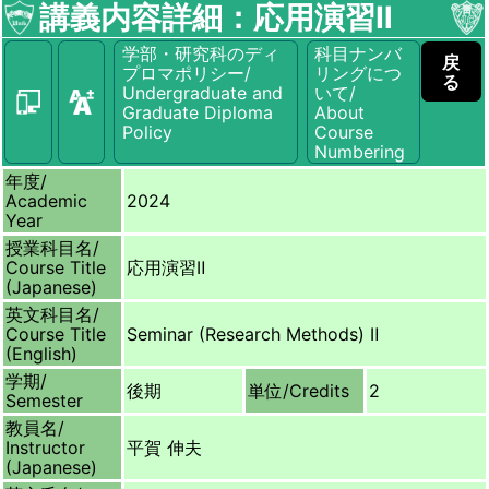
講義内容詳細：応用演習Ⅱ
学部・研究科のディ
科目ナンバ
戻
プロマポリシー/
リングにつ
る
Undergraduate and
いて/
Graduate Diploma
About
Policy
Course
Numbering
年度/
Academic
2024
Year
授業科目名/
Course Title
応用演習Ⅱ
(Japanese)
英文科目名/
Course Title
Seminar (Research Methods) Ⅱ
(English)
学期/
後期
単位/
Credits
2
Semester
教員名/
Instructor
平賀 伸夫
(Japanese)