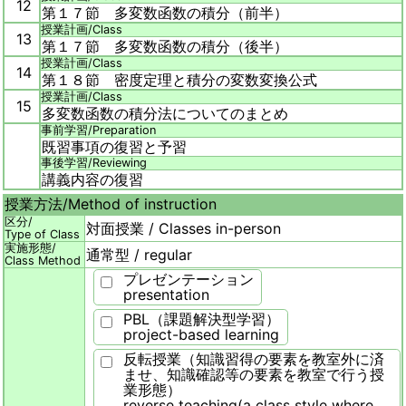
12
第１７節 多変数函数の積分（前半）
授業計画/
Class
13
第１７節 多変数函数の積分（後半）
授業計画/
Class
14
第１８節 密度定理と積分の変数変換公式
授業計画/
Class
15
多変数函数の積分法についてのまとめ
事前学習/
Preparation
既習事項の復習と予習
事後学習/
Reviewing
講義内容の復習
授業方法/
Method of instruction
区分/
対面授業 / Classes in-person
Type of Class
実施形態/
通常型 / regular
Class Method
プレゼンテーション
presentation
PBL（課題解決型学習）
project-based learning
反転授業（知識習得の要素を教室外に済
ませ、知識確認等の要素を教室で行う授
業形態）
reverse teaching(a class style where