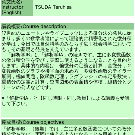
英文氏名/
Instructor
TSUDA Teruhisa
(English)
講義概要/
Course description
17世紀のニュートンやライプニッツによる微分法の発見に始
まり，多くの数学者達によって理論的に精密化された微分積
分学は，今日では自然科学のみならず広く社会科学において
も，その基礎と発展を支えています。
「解析学IB」は「解析学IA」の続きです。主に多変数函数
の微分積分学を学び，実際に使えるようになることを目的と
します。具体的な内容は，偏微分の定義と計算，全微分，２
変数函数のグラフや接平面の求め方，多変数函数のテイラー
展開，極値問題，陰函数定理，ラグランジュの未定乗数法，
重積分の定義と計算，空間図形の表面積や体積，線積分とグ
リーンの公式などです。
※「解析学IA」と【同じ時限・同じ教員】による講義を受講
して下さい。
達成目標/
Course objectives
「解析学IB」（後期）では，主に多変数函数についての微分
積分学を学び，実際に使えるようになることを目的としま