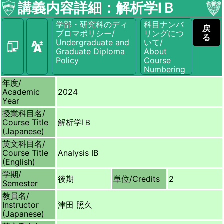
講義内容詳細：解析学ⅠＢ
学部・研究科のディ
科目ナンバ
戻
プロマポリシー/
リングにつ
る
Undergraduate and
いて/
Graduate Diploma
About
Policy
Course
Numbering
年度/
Academic
2024
Year
授業科目名/
Course Title
解析学ⅠＢ
(Japanese)
英文科目名/
Course Title
Analysis IB
(English)
学期/
後期
単位/
Credits
2
Semester
教員名/
Instructor
津田 照久
(Japanese)