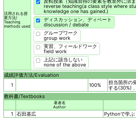
反転授業（知識習得の要素を教室外に済ま
reverse teaching(a class style where st
knowledge one has gained.)
活用される授
業方法/
ディスカッション、ディベート
Teaching
discussion / debate
methods used
グループワーク
group work
実習、フィールドワーク
field work
上記に該当しない
none of the above
成績評価方法/
Evaluation
担当箇所の
1
100%
する(30%
教科書/
Textbooks
著者名
Author
1
石田基広
Pythonで