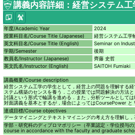
講義内容詳細：経営システム工
年度/
Academic Year
2024
授業科目名/
Course Title (Japanese)
経営システム工学
英文科目名/
Course Title (English)
Seminar on Indust
学期/
Semester
後期
教員名/
Instructor (Japanese)
齊藤 史哲
英文氏名/
Instructor (English)
SAITOH Fumiaki
講義概要/
Course description
経営システム工学の学生として，経営上の問題を理解する経
ステム構築のセンスを養う．この授業では問題解決の方法と
討議という形式で輪講を進める．また，分析ツールとしてはPy
対面講義を基本とするが，場合によってはCoursePower 
達成目標/
Course objectives
データマイニングとテキストマイニングの考え方を理解し，
学部・研究科のディプロマポリシー（卒業認定・学位授与の
course in accordance with the faculty and graduate schoo