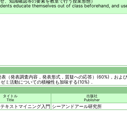
せ、知識確認等の要素を教室で行う授業形態）
udents educate themselves out of class beforehand, and use
発表（発表調査内容，発表形式，質疑への応答）(60%)，およ
)．ゼミ活動についての積極性も加味する(10%)．
タイトル
出版社
Title
Publisher
学ぶ テキストマイニング入門
シーアンドアール研究所