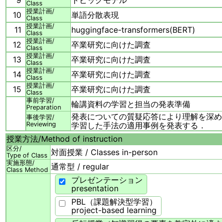
9
トピックモデル
Class
授業計画/
10
単語分散表現
Class
授業計画/
11
huggingface-transformers(BERT)
Class
授業計画/
12
卒業研究に向けた調査
Class
授業計画/
13
卒業研究に向けた調査
Class
授業計画/
14
卒業研究に向けた調査
Class
授業計画/
15
卒業研究に向けた調査
Class
事前学習/
輪講資料の学習と担当の発表準備
Preparation
発表についての質疑応答により理解を深め
事後学習/
Reviewing
学習した手法の適用事例を発表する．
授業方法/
Method of instruction
区分/
対面授業 / Classes in-person
Type of Class
実施形態/
通常型 / regular
Class Method
プレゼンテーション
presentation
PBL（課題解決型学習）
project-based learning