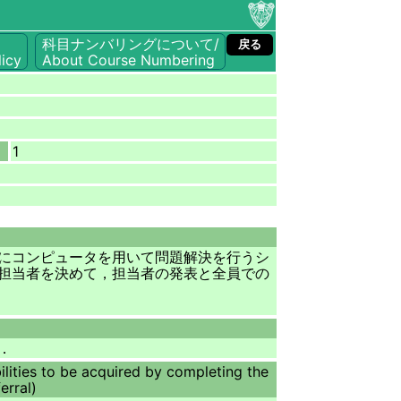
科目ナンバリングについて/
戻る
icy
About Course Numbering
1
にコンピュータを用いて問題解決を行うシ
担当者を決めて，担当者の発表と全員での
．
ilities to be acquired by completing the
erral)