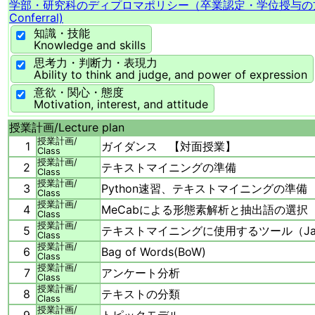
学部・研究科のディプロマポリシー（卒業認定・学位授与の
Conferral)
知識・技能
Knowledge and skills
思考力・判断力・表現力
Ability to think and judge, and power of expression
意欲・関心・態度
Motivation, interest, and attitude
授業計画/
Lecture plan
授業計画/
1
ガイダンス 【対面授業】
Class
授業計画/
2
テキストマイニングの準備
Class
授業計画/
3
Python速習、テキストマイニングの準備
Class
授業計画/
4
MeCabによる形態素解析と抽出語の選択
Class
授業計画/
5
テキストマイニングに使用するツール（Jano
Class
授業計画/
6
Bag of Words(BoW)
Class
授業計画/
7
アンケート分析
Class
授業計画/
8
テキストの分類
Class
授業計画/