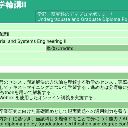
学輪講Ⅱ
学部・研究科のディプロマポリシー/
Undergraduate and Graduate Diploma Pol
輪講Ⅱ
rial and Systems Engineering Ⅱ
単位/
Credits
営のセンス，問題解決の方法論を理解する数学のセンス，実際
してテキストマイニングについて学習する．進め方は分野毎に
thonを用いて解析する．
と Webex を使用したオンライン講義を実施する．
卒業研究に向けた基礎固めとして現実問題への適用能力を養う
方針）に基づき、当該科目を履修することで身につく能力 /
Ab
l diploma policy (graduation certification and degree conf