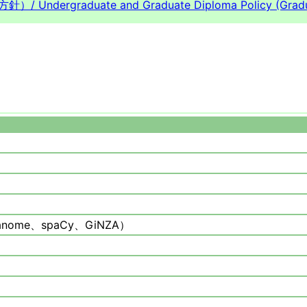
方針）/
Undergraduate and Graduate Diploma Policy (Gradu
me、spaCy、GiNZA）