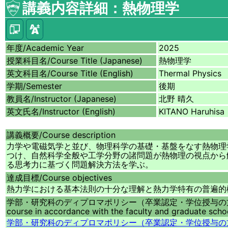
講義内容詳細：熱物理学
年度/
Academic Year
2025
授業科目名/
Course Title (Japanese)
熱物理学
英文科目名/
Course Title (English)
Thermal Physics
学期/
Semester
後期
教員名/
Instructor (Japanese)
北野 晴久
英文氏名/
Instructor (English)
KITANO Haruhisa
講義概要/
Course description
力学や電磁気学と並び、物理科学の基礎・基盤をなす熱物理
つけ、自然科学全般や工学分野の諸問題が熱物理の視点から
る思考力に基づく問題解決方法を学ぶ。
達成目標/
Course objectives
熱力学における基本法則の十分な理解と熱力学特有の普遍的
学部・研究科のディプロマポリシー（卒業認定・学位授与の
course in accordance with the faculty and graduate schoo
学部・研究科のディプロマポリシー（卒業認定・学位授与の