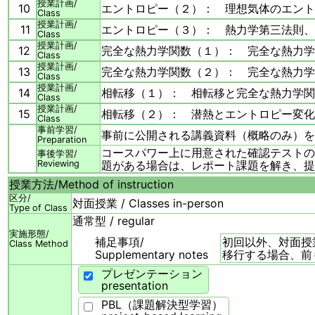
授業計画/
10
エントロピー（２）： 理想気体のエント
Class
授業計画/
11
エントロピー（３）： 熱力学第三法則、
Class
授業計画/
12
完全な熱力学関数（１）： 完全な熱力学
Class
授業計画/
13
完全な熱力学関数（２）： 完全な熱力学
Class
授業計画/
14
相転移（１）： 相転移と完全な熱力学関
Class
授業計画/
15
相転移（２）： 潜熱とエントロピー変化
Class
事前学習/
事前に公開される講義資料（概略のみ）を
Preparation
コースパワー上に用意された確認テストの
事後学習/
Reviewing
題がある場合は、レポート課題を解き、提
授業方法/
Method of instruction
区分/
対面授業 / Classes in-person
Type of Class
通常型 / regular
実施形態/
補足事項/
初回以外、対面授
Class Method
Supplementary notes
移行する場合、前
プレゼンテーション
presentation
PBL（課題解決型学習）