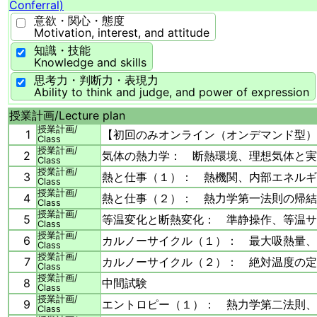
Conferral)
意欲・関心・態度
Motivation, interest, and attitude
知識・技能
Knowledge and skills
思考力・判断力・表現力
Ability to think and judge, and power of expression
授業計画/
Lecture plan
授業計画/
1
【初回のみオンライン（オンデマンド型）
Class
授業計画/
2
気体の熱力学： 断熱環境、理想気体と実
Class
授業計画/
3
熱と仕事（１）： 熱機関、内部エネルギ
Class
授業計画/
4
熱と仕事（２）： 熱力学第一法則の帰結
Class
授業計画/
5
等温変化と断熱変化： 準静操作、等温サ
Class
授業計画/
6
カルノーサイクル（１）： 最大吸熱量、
Class
授業計画/
7
カルノーサイクル（２）： 絶対温度の定
Class
授業計画/
8
中間試験
Class
授業計画/
9
エントロピー（１）： 熱力学第二法則、
Class