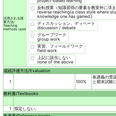
project-based learning
反転授業（知識習得の要素を教室外に済ま
reverse teaching(a class style where st
knowledge one has gained.)
活用される授
業方法/
ディスカッション、ディベート
Teaching
discussion / debate
methods used
グループワーク
group work
実習、フィールドワーク
field work
上記に該当しない
none of the above
成績評価方法/
Evaluation
各講義の受
1
100%
と期末試験
教科書/
Textbooks
1
指定しない。
参考書/
Reference books