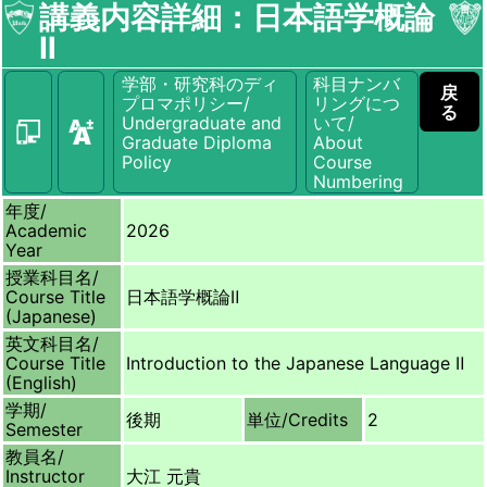
講義内容詳細：日本語学概論
Ⅱ
学部・研究科のディ
科目ナンバ
戻
プロマポリシー/
リングにつ
る
Undergraduate and
いて/
Graduate Diploma
About
Policy
Course
Numbering
年度/
Academic
2026
Year
授業科目名/
Course Title
日本語学概論Ⅱ
(Japanese)
英文科目名/
Course Title
Introduction to the Japanese Language Ⅱ
(English)
学期/
後期
単位/
Credits
2
Semester
教員名/
Instructor
大江 元貴