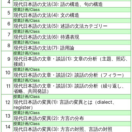
4
現代日本語の文法(3): 語の構造、句の構造
授業計画/
Class
5
現代日本語の文法(4): 文の構造
授業計画/
Class
6
現代日本語の文法(5): 述語の文法カテゴリー
授業計画/
Class
7
現代日本語の文法(6): 待遇表現
授業計画/
Class
8
現代日本語の文法(7): 語用論
授業計画/
Class
現代日本語の文章・談話(1): 文章の分析（主題、照応、
9
接続）
授業計画/
Class
10
現代日本語の文章・談話(2): 談話の分析（フィラー）
授業計画/
Class
現代日本語の文章・談話(3): 談話の分析（繰り返し、
11
省略、共同発話）
授業計画/
Class
現代日本語の変異(1): 言語の変異とは（dialect、
12
register）
授業計画/
Class
13
現代日本語の変異(2): 方言の分布
授業計画/
Class
14
現代日本語の変異(3): 方言の対照、言語の対照