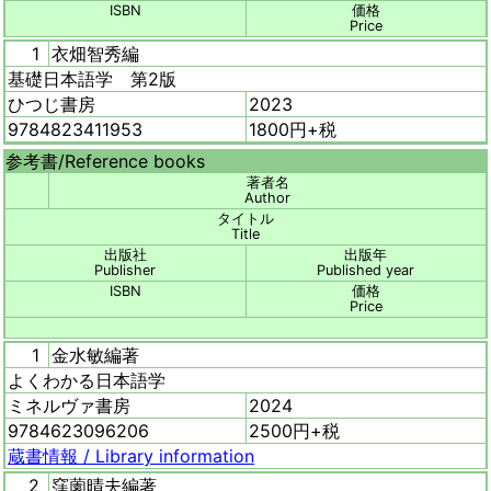
ISBN
価格
Price
1
衣畑智秀編
基礎日本語学 第2版
ひつじ書房
2023
9784823411953
1800円+税
参考書/
Reference books
著者名
Author
タイトル
Title
出版社
出版年
Publisher
Published year
ISBN
価格
Price
1
金水敏編著
よくわかる日本語学
ミネルヴァ書房
2024
9784623096206
2500円+税
蔵書情報 /
Library information
2
窪薗晴夫編著