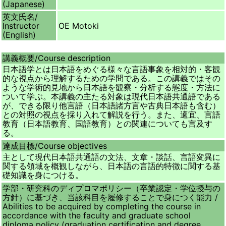
(Japanese)
英文氏名/
Instructor
OE Motoki
(English)
講義概要/
Course description
日本語学とは日本語をめぐる様々な言語事象を相対的・客観
的な視点から理解するための学問である。この講義ではその
ような学術的見地から日本語を観察・分析する態度・方法に
ついて学ぶ。本講義の主たる対象は現代日本語共通語である
が、できる限り他言語（日本語諸方言や古典日本語も含む）
との対照の視点を採り入れて解説を行う。また、適宜、言語
教育（日本語教育、国語教育）との関連についても言及す
る。
達成目標/
Course objectives
主として現代日本語共通語の文法、文章・談話、言語変異に
関する領域を概観しながら、日本語の言語的特徴に関する基
礎知識を身につける。
学部・研究科のディプロマポリシー（卒業認定・学位授与の
方針）に基づき、当該科目を履修することで身につく能力 /
Abilities to be acquired by completing the course in
accordance with the faculty and graduate school
diploma policy (graduation certification and degree