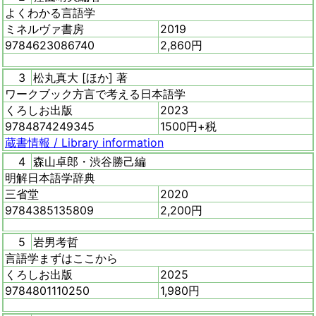
よくわかる言語学
ミネルヴァ書房
2019
9784623086740
2,860円
3
松丸真大 [ほか] 著
ワークブック方言で考える日本語学
くろしお出版
2023
9784874249345
1500円+税
蔵書情報 /
Library information
4
森山卓郎・渋谷勝己編
明解日本語学辞典
三省堂
2020
9784385135809
2,200円
5
岩男考哲
言語学まずはここから
くろしお出版
2025
9784801110250
1,980円