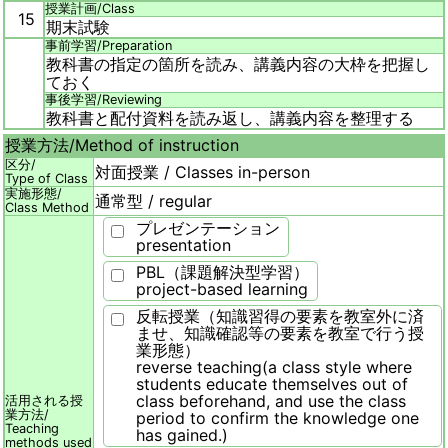
授業計画/
Class
15
期末試験
事前学習/
Preparation
教科書の指定の箇所を読み、講義内容の大枠を把握し
ておく
事後学習/
Reviewing
教科書と配付資料を読み返し、講義内容を整理する
授業方法/
Method of instruction
区分/
対面授業 / Classes in-person
Type of Class
実施形態/
通常型 / regular
Class Method
プレゼンテーション
presentation
PBL（課題解決型学習）
project-based learning
反転授業（知識習得の要素を教室外に済
ませ、知識確認等の要素を教室で行う授
業形態）
reverse teaching(a class style where
students educate themselves out of
class beforehand, and use the class
活用される授
業方法/
period to confirm the knowledge one
Teaching
has gained.)
methods used