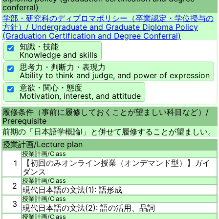
conferral)
学部・研究科のディプロマポリシー（卒業認定・学位授与の
方針）/
Undergraduate and Graduate Diploma Policy
(Graduation Certification and Degree Conferral)
知識・技能
Knowledge and skills
思考力・判断力・表現力
Ability to think and judge, and power of expression
意欲・関心・態度
Motivation, interest, and attitude
履修条件（事前に履修しておくことが望ましい科目など）/
Prerequisite
前期の「日本語学概論I」と併せて履修することが望ましい。
授業計画/
Lecture plan
授業計画/
Class
【
初回のみオンライン授業（オンデマンド型）】
ガイ
1
ダンス
授業計画/
Class
2
現代日本語の文法(1): 語形成
授業計画/
Class
3
現代日本語の文法(2): 語の活用、品詞
授業計画/
Class