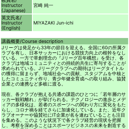
教員名/
Instructor
宮崎 純一
(Japanese)
英文氏名/
Instructor
MIYAZAKI Jun-ichi
(English)
講義概要/
Course description
Jリーグは発足から33年の節目を迎える。全国に60の所属ク
ラブを有し、日本サッカーにおける競技力向上の根幹をなし
ている。一方で草創理念の『Jリーグ百年構想』を受け、各
クラブは地域コミュニティとの持続的共生に寄与することが
求められている。Jリーグクラブへの期待はリーグタイトル
の獲得に留まらず、地域社会への貢献、スタジアムを中核と
したコミュニティ作り、青少年健全育成への取り組み、協賛
企業との連携など多岐に渡る。
現在、各クラブが抱える共通の課題のひとつに「若年層のサ
ッカー観戦離れ」が挙げられる。テクノロジーの進歩とメデ
ィアの多様化は、若者のスポーツへの関わり方に変化をもた
らし、コロナ禍を経てさらに加速化している。また、近年ク
ラブオーナーや協賛社にIT企業が名を連ねていることも注目
を集める。このような状況下で各クラブ経営の現状を把握
し、考察を深めることはスポーツビジネスの未来を創造する