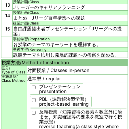
授業計画/
Class
13
Jリーガーのキャリアプランニング
授業計画/
Class
14
まとめ Jリーグ百年構想への課題
授業計画/
Class
自由課題提出者プレゼンテーション「Jリーグへの提
15
案」
事前学習/
Preparation
各授業のテーマのキーワードを理解する。
事後学習/
Reviewing
課題テーマを応用し発展的課題への考察を深める。
授業方法/
Method of instruction
区分/
対面授業 / Classes in-person
Type of Class
実施形態/
通常型 / regular
Class Method
プレゼンテーション
presentation
PBL（課題解決型学習）
project-based learning
反転授業（知識習得の要素を教室外に済
ませ、知識確認等の要素を教室で行う授
業形態）
reverse teaching(a class style where