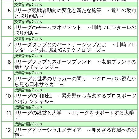
授業計画/
Class
Jリーグ観戦者動向の変化と新たな施策 ～近年の動向
5
と取り組み～
授業計画/
Class
Jリーグのチームマネジメント ～川崎フロンターレの
6
取り組み～
授業計画/
Class
Jリーグクラブとのパートナーシップとは ～川崎フロ
7
ンターレと共に歩むGAテクノロジーズ～
授業計画/
Class
Jリーグクラブとスポーツブランド ～老舗ブランドの
8
新たなチャレンジ～
授業計画/
Class
Jリーグと世界のサッカーの関り ～グローバル視点か
9
ら見る日本サッカー～
授業計画/
Class
Jリーグの可能性 ～異分野から考察するプロスポーツ
10
のポテンシャル～
授業計画/
Class
Jリーグの経営と大学 ～Jリーグをサポートする大学
11
～
授業計画/
Class
Jリーグとソーシャルメディア ～見えざる市場への挑
12
戦～