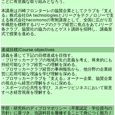
ことに有意義な取り組みとなろう。
本講座は川崎フロンターレの協賛企業としてクラブを『支え
る』株式会社GA technologiesとJリーグをテクノロジーで支
える株式会社hacomonoの寄附講座として、全国に広がり百
年構想を標榜するJリーグのクラブ経営に焦点をあてJリーグ
各クラブ、協賛社の協力のもとゲスト講師を招聘し、講義形
式で授業を進める。
達成目標/
Course objectives
講義を通じて下記の目標達成を目指す。
・プロサッカークラブの地域共生の意義を考え、将来的にも
持続可能なクラブ経営への理解を深める。
・プロサッカークラブ経営の事例報告から、他分野の企業経
営に応用可能な理論を学び理解を深める。
・プロサッカークラブを『支える』オーナー企業、協賛企業
の視点から経営の理解をさらに深める。
・スポーツの公共性を学び、スポーツビジネスにおいて留意
すべき経営視座を理解する。
学部・研究科のディプロマポリシー（卒業認定・学位授与の
方針）に基づき、当該科目を履修することで身につく能力 /