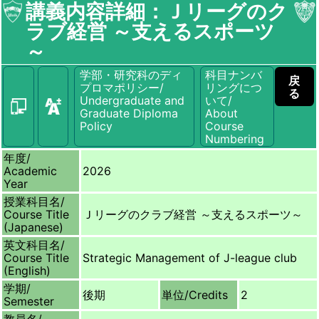
講義内容詳細：Ｊリーグのク
ラブ経営 ～支えるスポーツ
～
学部・研究科のディ
科目ナンバ
戻
プロマポリシー/
リングにつ
る
Undergraduate and
いて/
Graduate Diploma
About
Policy
Course
Numbering
年度/
Academic
2026
Year
授業科目名/
Course Title
Ｊリーグのクラブ経営 ～支えるスポーツ～
(Japanese)
英文科目名/
Course Title
Strategic Management of J-league club
(English)
学期/
後期
単位/
Credits
2
Semester