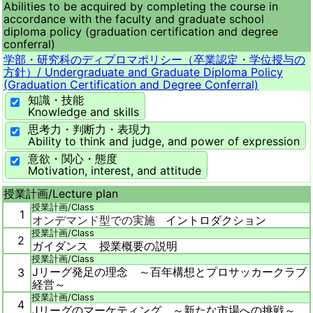
Abilities to be acquired by completing the course in
accordance with the faculty and graduate school
diploma policy (graduation certification and degree
conferral)
学部・研究科のディプロマポリシー（卒業認定・学位授与の
方針）/
Undergraduate and Graduate Diploma Policy
(Graduation Certification and Degree Conferral)
知識・技能
Knowledge and skills
思考力・判断力・表現力
Ability to think and judge, and power of expression
意欲・関心・態度
Motivation, interest, and attitude
授業計画/
Lecture plan
授業計画/
Class
1
オンデマンド型での実施
イントロダクション
授業計画/
Class
2
ガイダンス 授業概要の説明
授業計画/
Class
Jリーグ発足の理念 ～百年構想とプロサッカークラブ
3
経営～
授業計画/
Class
4
Jリーグのマーケティング ～新たな市場への挑戦～